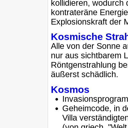
kollidieren, wodurch 
kontrateräne Energie 
Explosionskraft der M
Kosmische Stra
Alle von der Sonne a
nur aus sichtbarem L
Röntgenstrahlung bes
äußerst schädlich.
Kosmos
Invasionsprogram
Geheimcode, in d
Villa verständigten
(von griech. "Wel