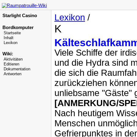
Lexikon
/
Starlight Casino
K
Bordkomputer
Startseite
Inhalt
Kälteschlafkam
Lexikon
Viele Schiffe der ir
Wiki:
Aktivitäten
und die Hydra sind m
Editieren
Dokumentation
die sich die Raumfah
Antworten
zurückziehen können.
unliebsame "Gäste" g
[ANMERKUNG/SPE
Nach heutigem Wisse
Menschen unmöglich,
Gefrierpunktes in den 