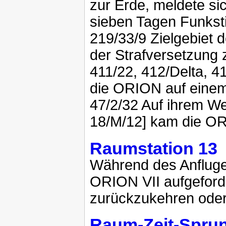
zur Erde, meldete s
sieben Tagen Funksti
219/33/9 Zielgebiet 
der Strafversetzung 
411/22, 412/Delta, 4
die ORION auf einem 
47/2/32 Auf ihrem W
18/M/12] kam die ORI
Raumstation 13
Während des Anflug
ORION VII aufgeforde
zurückzukehren oder
Raum-Zeit-Spru