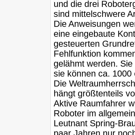
und die drei Roboter
sind mittelschwere A
Die Anweisungen wer
eine eingebaute Kontr
gesteuerten Grundrefl
Fehlfunktion kommen.
gelähmt werden. Sie
sie können ca. 1000
Die Weltraumherrscha
hängt größtenteils v
Aktive Raumfahrer 
Roboter im allgemein
Leutnant Spring-Brau
paar Jahren nur noch