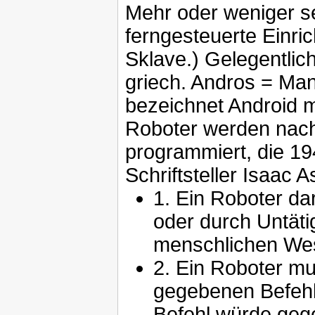
Mehr oder weniger se
ferngesteuerte Einri
Sklave.) Gelegentlic
griech. Andros = M
bezeichnet Android 
Roboter werden nac
programmiert, die 1
Schriftsteller Isaac 
1. Ein Roboter da
oder durch Untäti
menschlichen Wes
2. Ein Roboter m
gegebenen Befehle
Befehl würde geg