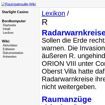
Lexikon
/
Starlight Casino
R
Bordkomputer
Startseite
Inhalt
Radarwarnkreis
Lexikon
Sollen die Erde rech
Wiki:
Aktivitäten
warnen. Die Invasio
Editieren
Dokumentation
äußeren R. ungehind
Antworten
ORION VIII unter C
Oberst Villa hatte da
Radarwarnkreise ihr
nicht weitergeben.
Raumanzüge