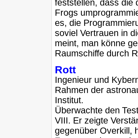
feststellen, dass die
Frogs umprogrammier
es, die Programmierun
soviel Vertrauen in d
meint, man könne g
Raumschiffe durch R
Rott
Ingenieur und Kyberne
Rahmen der astronau
Institut.
Überwachte den Test
VIII. Er zeigte Vers
gegenüber Overkill, hi