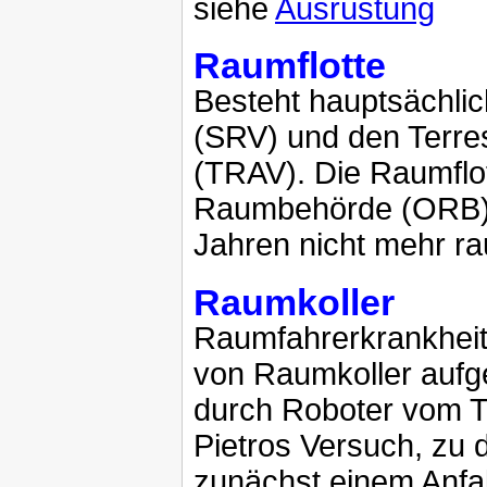
siehe
Ausrüstung
Raumflotte
Besteht hauptsächli
(SRV) und den Terre
(TRAV). Die Raumflot
Raumbehörde (ORB).
Jahren nicht mehr r
Raumkoller
Raumfahrerkrankheit
von Raumkoller aufg
durch Roboter vom 
Pietros Versuch, zu 
zunächst einem Anfal