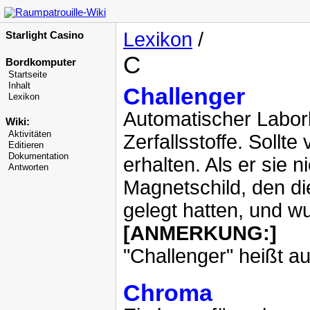
Lexikon
/
Starlight Casino
C
Bordkomputer
Startseite
Inhalt
Challenger
Lexikon
Automatischer Labork
Wiki:
Aktivitäten
Zerfallsstoffe. Sollt
Editieren
Dokumentation
erhalten. Als er sie n
Antworten
Magnetschild, den di
gelegt hatten, und wu
[ANMERKUNG:]
"Challenger" heißt a
Chroma