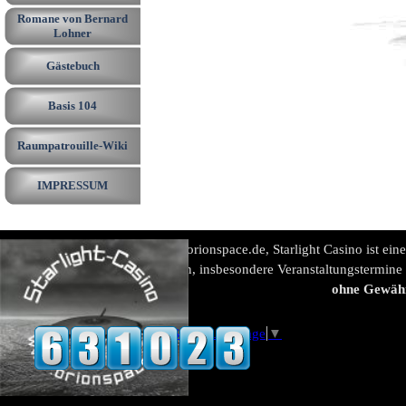
Romane von Bernard
Lohner
Gästebuch
Basis 104
Raumpatrouille-Wiki
IMPRESSUM
www.orionspace.de, Starlight Casino ist ein
Alle Angaben, insbesondere Veranstaltungstermine
ohne Gewäh
Select Language
▼