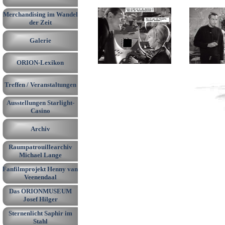
Merchandising im Wandel
▼
der Zeit
Galerie
▼
ORION-Lexikon
▼
Treffen / Veranstaltungen
▼
Ausstellungen Starlight-
▼
Casino
Archiv
▼
Raumpatrouillearchiv
▼
Michael Lange
Fanfilmprojekt Henny van
Veenendaal
Das ORIONMUSEUM
Josef Hilger
Sternenlicht Saphir im
Stahl