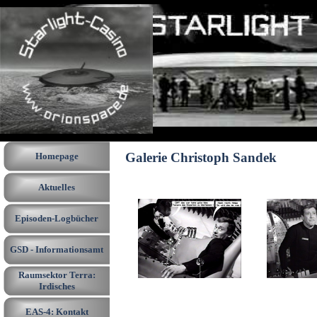
Direkt zum Seiteninhalt
Menü überspringen
Galerie Christoph Sandek
Homepage
Aktuelles
Episoden-Logbücher
▼
GSD - Informationsamt
▼
Raumsektor Terra:
▼
Irdisches
EAS-4: Kontakt
▼