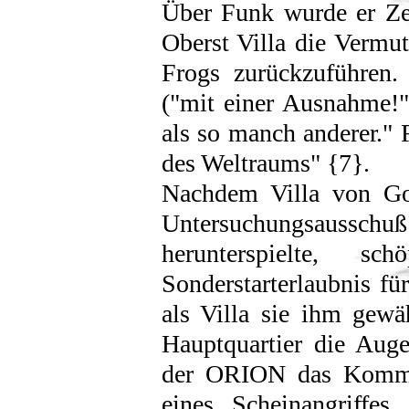
Über Funk wurde er Ze
Oberst Villa die Vermut
Frogs zurückzuführen
("mit einer Ausnahme!"
als so manch anderer." F
des Weltraums" {7}.
Nachdem Villa von Go
Untersuchungsaussch
herunterspielte, s
Sonderstarterlaubnis f
als Villa sie ihm gew
Hauptquartier die Aug
der ORION das Komma
eines Scheinangriffes