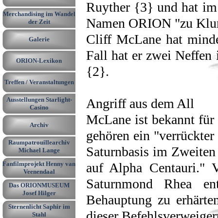
Ruyther {3} und hat im
Merchandising im Wandel
▼
Namen ORION "zu Klum
der Zeit
Cliff McLane hat minde
Galerie
▼
Fall hat er zwei Neffen
ORION-Lexikon
▼
{2}.
Treffen / Veranstaltungen
▼
Ausstellungen Starlight-
Angriff aus dem All
▼
Casino
McLane ist bekannt für 
Archiv
▼
gehören ein "verrückte
Raumpatrouillearchiv
▼
Saturnbasis im Zweiten 
Michael Lange
Fanfilmprojekt Henny van
auf Alpha Centauri."
Veenendaal
Saturnmond Rhea en
Das ORIONMUSEUM
Josef Hilger
Behauptung zu erhärte
Sternenlicht Saphir im
dieser Befehlsverweiger
Stahl