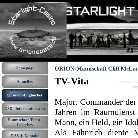
Direkt zum Seiteninhalt
Menü überspringen
ORION-Mannschaft Cliff McLa
Homepage
TV-Vita
Aktuelles
Episoden-Logbücher
▼
Major, Commander der 
GSD - Informationsamt
▼
Jahren im Raumdienst 
Raumsektor Terra:
Mann, ein Held, ein Ido
▼
Irdisches
Als Fähnrich dient
EAS-4: Kontakt
▼