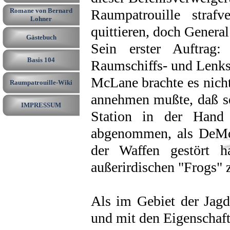
Romane von Bernard
Raumpatrouille straf
Lohner
quittieren, doch Genera
Gästebuch
Sein erster Auftrag:
Basis 104
Raumschiffs- und Lenks
McLane brachte es nicht
Raumpatrouille-Wiki
annehmen mußte, daß se
IMPRESSUM
Station in der Hand
abgenommen, als DeMon
der Waffen gestört h
außerirdischen "Frogs" 
Als im Gebiet der Jag
und mit den Eigenschaf