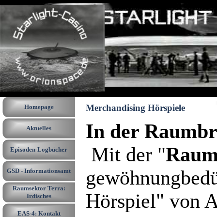
Direkt zum Seiteninhalt
Menü überspringen
Merchandising Hörspiele
Homepage
In der Raumbr
Aktuelles
Mit der "
Raumb
Episoden-Logbücher
▼
gewöhnungbedürf
GSD - Informationsamt
▼
Raumsektor Terra:
▼
Hörspiel" von A
Irdisches
EAS-4: Kontakt
▼