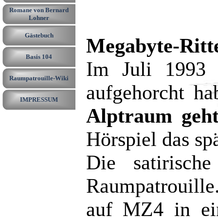
Romane von Bernard
Lohner
Gästebuch
Megabyte-Ritter
Basis 104
Im Juli 1993 
Raumpatrouille-Wiki
aufgehorcht h
IMPRESSUM
Alptraum geht
Hörspiel das sp
Die satirisch
Raumpatrouille
auf MZ4 in ein