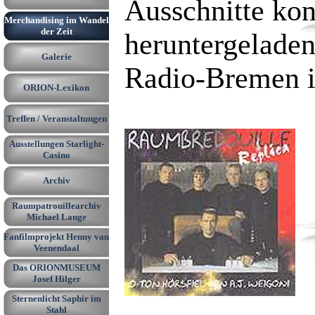
Ausschnitte kon
Merchandising im Wandel
▼
der Zeit
heruntergeladen
Galerie
▼
Radio-Bremen 
ORION-Lexikon
▼
Treffen / Veranstaltungen
▼
Ausstellungen Starlight-
▼
Casino
Archiv
▼
Raumpatrouillearchiv
▼
Michael Lange
Fanfilmprojekt Henny van
Veenendaal
Das ORIONMUSEUM
Josef Hilger
Sternenlicht Saphir im
Stahl