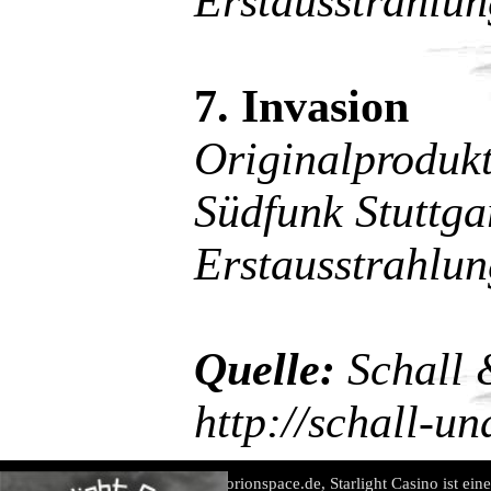
Erstausstrahlu
7. Invasion
Originalprodu
Südfunk Stuttga
Erstausstrahlu
Quelle:
Schall 
http://schall-u
www.orionspace.de, Starlight Casino ist ein