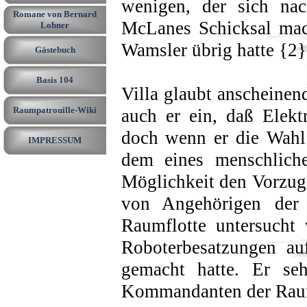
wenigen, der sich na
Romane von Bernard
McLanes Schicksal mach
Lohner
Wamsler übrig hatte {2}
Gästebuch
Basis 104
Villa glaubt anscheinen
Raumpatrouille-Wiki
auch er ein, daß Elekt
doch wenn er die Wahl
IMPRESSUM
dem eines menschliche
Möglichkeit den Vorzug.
von Angehörigen der 
Raumflotte untersucht 
Roboterbesatzungen au
gemacht hatte. Er s
Kommandanten der Raums