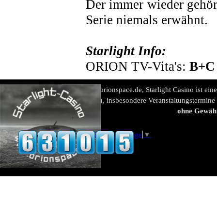
Der immer wieder gehör
Serie niemals erwähnt.
Starlight Info:
ORION TV-Vita's:
B+C
www.orionspace.de, Starlight Casino ist ein
Alle Angaben, insbesondere Veranstaltungstermine
ohne Gewäh
Select Language
▼
Zurück zum Seiteninhalt