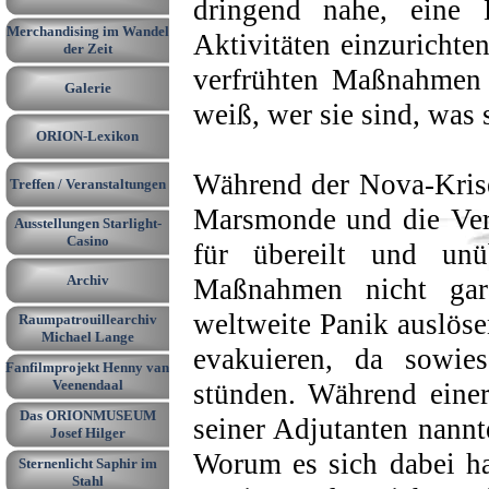
dringend nahe, eine 
Merchandising im Wandel
Aktivitäten einzurichten
▼
der Zeit
verfrühten Maßnahmen 
Galerie
▼
weiß, wer sie sind, was
ORION-Lexikon
▼
Während der Nova-Krise
Treffen / Veranstaltungen
▼
Marsmonde und die Verl
Ausstellungen Starlight-
▼
Casino
für übereilt und unü
Archiv
▼
Maßnahmen nicht gar
weltweite Panik auslöse
Raumpatrouillearchiv
▼
Michael Lange
evakuieren, da sowie
Fanfilmprojekt Henny van
Veenendaal
stünden. Während eine
Das ORIONMUSEUM
seiner Adjutanten nannt
Josef Hilger
Worum es sich dabei han
Sternenlicht Saphir im
Stahl