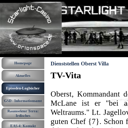
Direkt zum Seiteninhalt
Menü überspringen
Dienststellen Oberst Villa
Homepage
TV-Vita
Aktuelles
Episoden-Logbücher
▼
Oberst, Kommandant d
GSD - Informationsamt
▼
McLane ist er "bei all
Weltraums." Lt. Jagello
Raumsektor Terra:
▼
Irdisches
guten Chef {7}. Schon f
EAS-4: Kontakt
▼